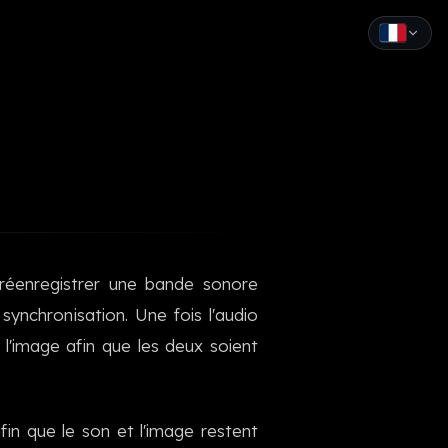
English
Español
Français
Deutsch
Italiano
 réenregistrer une bande sonore
Português
 synchronisation. Une fois l'audio
Русский
l'image afin que les deux soient
中文
日本語
in que le son et l'image restent