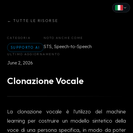
←
TUTTE LE RISORSE
English
Español
CATEGORIA
NOTO ANCHE COME
STS, Speech-to-Speech
Français
SUPPORTO AI
ULTIMO AGGIORNAMENTO
Deutsch
June 2, 2026
Italiano
Clonazione Vocale
Português
Русский
La clonazione vocale è l'utilizzo del machine
中文
learning per costruire un modello sintetico della
日本語
voce di una persona specifica, in modo da poter