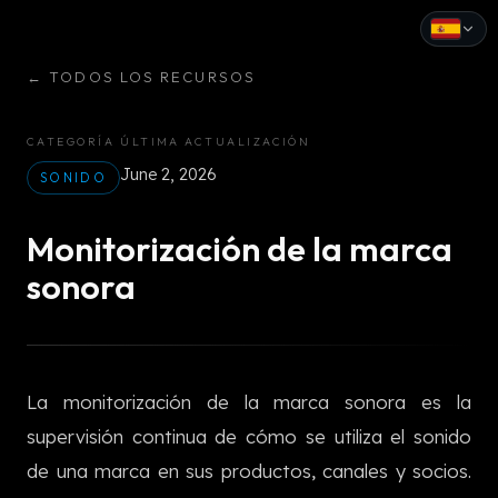
←
TODOS LOS RECURSOS
English
Español
CATEGORÍA
ÚLTIMA ACTUALIZACIÓN
June 2, 2026
Français
SONIDO
Deutsch
Monitorización de la marca
Italiano
sonora
Português
Русский
La monitorización de la marca sonora es la
中文
supervisión continua de cómo se utiliza el sonido
日本語
de una marca en sus productos, canales y socios.