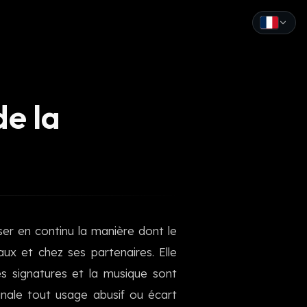
English
Español
de la
Français
Deutsch
Italiano
Português
ser en continu la manière dont le
Русский
aux et chez ses partenaires. Elle
中文
es signatures et la musique sont
日本語
nale tout usage abusif ou écart