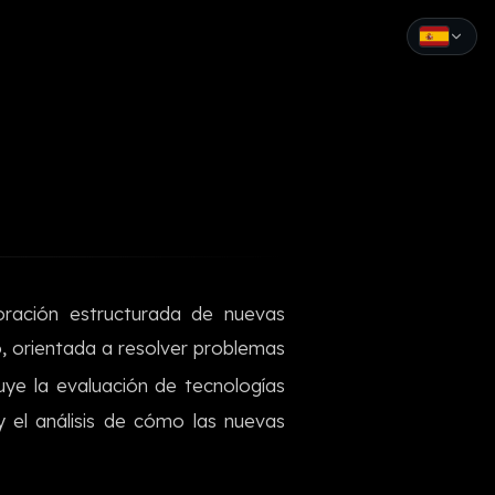
English
Español
Français
Deutsch
Italiano
loración estructurada de nuevas
Português
o, orientada a resolver problemas
Русский
uye la evaluación de tecnologías
y el análisis de cómo las nuevas
中文
日本語