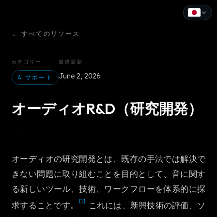
←
すべてのリソース
English
Español
カテゴリー
最終更新
June 2, 2026
Français
AIサポート
Deutsch
オーディオR&D（研究開発）
Italiano
Português
オーディオの研究開発とは、既存の手法では解決で
Русский
きない問題に取り組むことを目的として、音に関す
中文
る新しいツール、技術、ワークフローを体系的に探
[1]
日本語
求することです。
これには、新興技術の評価、ソ