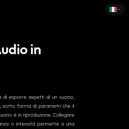
English
Español
udio in
Français
Deutsch
Italiano
Português
 di esporre aspetti di un suono,
Русский
li, sotto forma di parametri che il
中文
ono è in riproduzione. Collegare
日本語
tanza o intensità permette a una