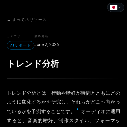
←
すべてのリソース
English
Español
カテゴリー
最終更新
June 2, 2026
Français
AIサポート
Deutsch
トレンド分析
Italiano
Português
トレンド分析とは、行動や嗜好が時間とともにどの
Русский
ように変化するかを研究し、それらがどこへ向かっ
中文
[1]
ているかを予測することです。
オーディオに適用
日本語
すると、音楽的嗜好、制作スタイル、フォーマッ