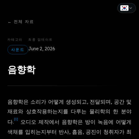
←
전체 자료
English
Español
카테고리
최종 업데이트
June 2, 2026
Français
사운드
Deutsch
음향학
Italiano
Português
음향학은 소리가 어떻게 생성되고, 전달되며, 공간 및
Русский
재료와 상호작용하는지를 다루는 물리학의 한 분야
中文
[1]
다.
오디오 제작에서 음향학은 방이 녹음에 어떻게
日本語
색채를 입히는지부터 반사, 흡음, 공진이 청취자가 최