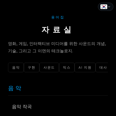
용어집
English
자료실
Español
Français
영화, 게임, 인터랙티브 미디어를 위한 사운드의 개념,
기술, 그리고 그 이면의 테크놀로지.
Deutsch
Italiano
음악
구현
사운드
믹스
AI 지원
대사
Português
Русский
음악
中文
음악 작곡
日本語