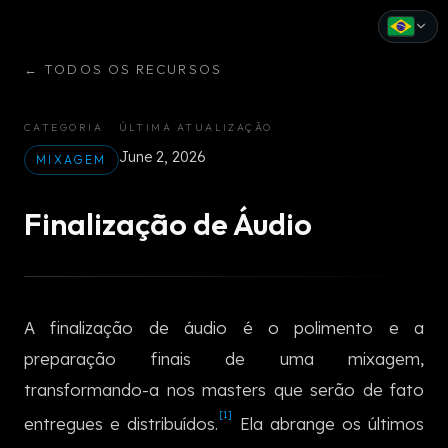
←
TODOS OS RECURSOS
English
Español
CATEGORIA
ÚLTIMA ATUALIZAÇÃO
June 2, 2026
Français
MIXAGEM
Deutsch
Finalização de Áudio
Italiano
Português
A finalização de áudio é o polimento e a
Русский
preparação finais de uma mixagem,
中文
transformando-a nos masters que serão de fato
[1]
日本語
entregues e distribuídos.
Ela abrange os últimos