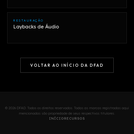
RESTAURAÇÃO
Laybacks de Áudio
VOLTAR AO INÍCIO DA DFAD
© 2026 DFAD. Todos os direitos reservados. Todas as marcas registradas aqui
mencionadas são propriedade de seus respectivos titulares.
INÍCIO
RECURSOS