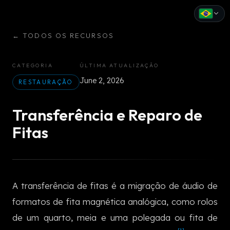
←
TODOS OS RECURSOS
English
Español
CATEGORIA
ÚLTIMA ATUALIZAÇÃO
June 2, 2026
Français
RESTAURAÇÃO
Deutsch
Transferência e Reparo de
Italiano
Fitas
Português
Русский
A transferência de fitas é a migração de áudio de
中文
formatos de fita magnética analógica, como rolos
日本語
de um quarto, meia e uma polegada ou fita de