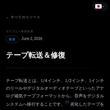
←
すべてのリソース
English
Español
カテゴリー
最終更新
June 2, 2026
Français
修復
Deutsch
テープ転送＆修復
Italiano
Português
テープ転送とは、1/4インチ、1/2インチ、1インチ
Русский
のリールやデジタルオーディオテープといったアナ
中文
ログ磁気テープフォーマットから、音声をデジタル
[1]
日本語
システムへ移行することです。
劣化したテープを