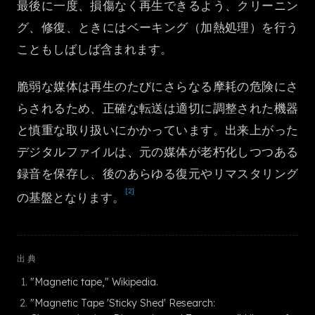
最後に一度、損傷なく再生できるよう、クリーニン
한국어
グ、修復、ときにはベーキング（加熱処理）を行う
こともしばしば含まれます。
脆弱な媒体は再生のたびにさらなる摩耗の危険にさ
らされるため、正確な転送は適切に調整された機器
と慎重な取り扱いにかかっています。出来上がった
デジタルファイルは、元の媒体が老朽化しつつある
録音を保存し、後のあらゆる復元やリマスタリング
[2]
の基盤となります。
出典
"Magnetic tape," Wikipedia.
"Magnetic Tape 'Sticky Shed' Research: