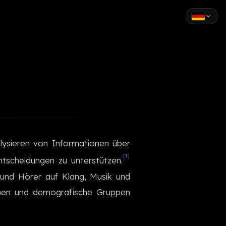
English
Español
Français
Deutsch
Italiano
lysieren von Informationen über
Português
[1]
tscheidungen zu unterstützen.
Русский
 und Hörer auf Klang, Musik und
onen und demografische Gruppen
中文
日本語