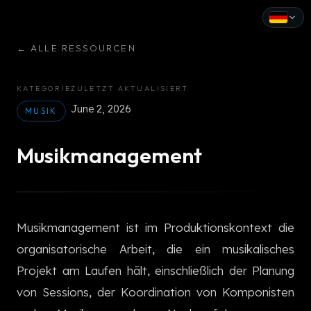
←
ALLE RESSOURCEN
English
Español
KATEGORIE
ZULETZT AKTUALISIERT
June 2, 2026
Français
MUSIK
Deutsch
Musikmanagement
Italiano
Português
Musikmanagement ist im Produktionskontext die
Русский
organisatorische Arbeit, die ein musikalisches
中文
Projekt am Laufen hält, einschließlich der Planung
日本語
von Sessions, der Koordination von Komponisten