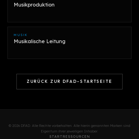
Musikproduktion
MUSIK
Musikalische Leitung
ZURÜCK ZUR DFAD-STARTSEITE
© 2026 DFAD. Alle Rechte vorbehalten. Alle hierin genannten Marken sind
Eigentum ihrer jeweiligen Inhaber.
START
RESSOURCEN