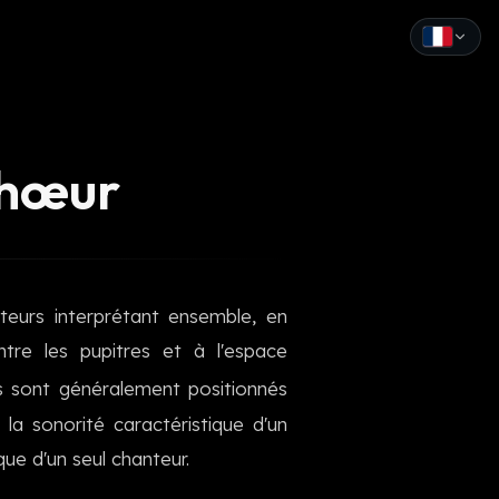
English
Español
chœur
Français
Deutsch
Italiano
eurs interprétant ensemble, en
Português
ntre les pupitres et à l'espace
Русский
 sont généralement positionnés
la sonorité caractéristique d'un
中文
ue d'un seul chanteur.
日本語