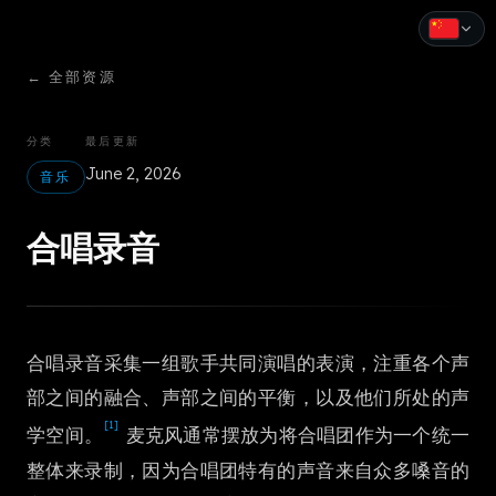
←
全部资源
English
Español
分类
最后更新
June 2, 2026
Français
音乐
Deutsch
合唱录音
Italiano
Português
合唱录音采集一组歌手共同演唱的表演，注重各个声
Русский
部之间的融合、声部之间的平衡，以及他们所处的声
中文
[1]
学空间。
麦克风通常摆放为将合唱团作为一个统一
日本語
整体来录制，因为合唱团特有的声音来自众多嗓音的