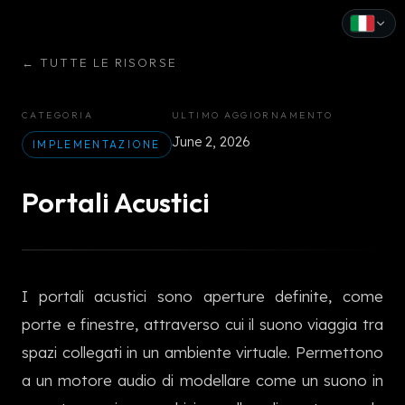
←
TUTTE LE RISORSE
English
Español
CATEGORIA
ULTIMO AGGIORNAMENTO
June 2, 2026
Français
IMPLEMENTAZIONE
Deutsch
Portali Acustici
Italiano
Português
I portali acustici sono aperture definite, come
Русский
porte e finestre, attraverso cui il suono viaggia tra
中文
spazi collegati in un ambiente virtuale. Permettono
日本語
a un motore audio di modellare come un suono in