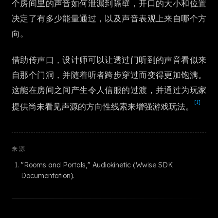
个房间里的声音如何泄漏到隔壁，开口的大小和位置
한국어
决定了有多少能量通过，以及声音表观上来自哪个方
向。
借助传声口，设计师可以让透过门听到的声音看似来
自那个门洞，并随着听者跨步穿过而变得更加饱满。
这能在房间之间产生令人信服的过渡，并通过为玩家
[1]
提供尚未看见声源的方向性线索来增强游戏玩法。
来源
"Rooms and Portals," Audiokinetic (Wwise SDK
Documentation).