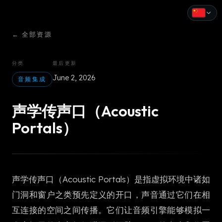
←
全部资源
English
Español
分类
最后更新
June 2, 2026
Français
音频集成
Deutsch
声学传声口（Acoustic
Italiano
Portals）
Português
Русский
声学传声口（Acoustic Portals）是指虚拟环境中诸如
中文
门洞和窗户之类预先定义的开口，声音通过它们在相
日本語
互连接的空间之间传播。它们让音频引擎能够模拟一