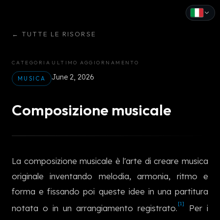
←
TUTTE LE RISORSE
English
Español
CATEGORIA
ULTIMO AGGIORNAMENTO
June 2, 2026
Français
MUSICA
Deutsch
Composizione musicale
Italiano
Português
La composizione musicale è l'arte di creare musica
Русский
originale inventando melodia, armonia, ritmo e
中文
forma e fissando poi queste idee in una partitura
[1]
日本語
notata o in un arrangiamento registrato.
Per i