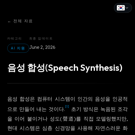
←
전체 자료
English
Español
카테고리
최종 업데이트
June 2, 2026
Français
AI 지원
Deutsch
음성 합성(Speech Synthesis)
Italiano
Português
음성 합성은 컴퓨터 시스템이 인간의 음성을 인공적
Русский
[1]
으로 만들어 내는 것이다.
초기 방식은 녹음된 조각
中文
을 이어 붙이거나 성도(聲道)를 직접 모델링했지만,
日本語
현대 시스템은 심층 신경망을 사용해 자연스러운 화