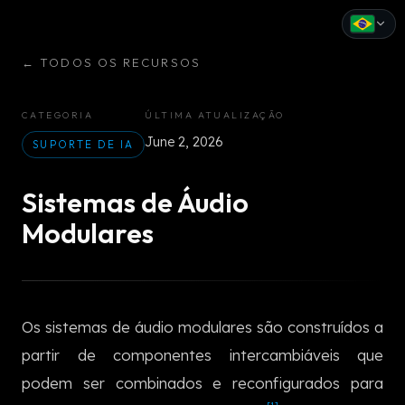
←
TODOS OS RECURSOS
English
Español
CATEGORIA
ÚLTIMA ATUALIZAÇÃO
June 2, 2026
Français
SUPORTE DE IA
Deutsch
Sistemas de Áudio
Italiano
Modulares
Português
Русский
Os sistemas de áudio modulares são construídos a
中文
partir de componentes intercambiáveis que
日本語
podem ser combinados e reconfigurados para