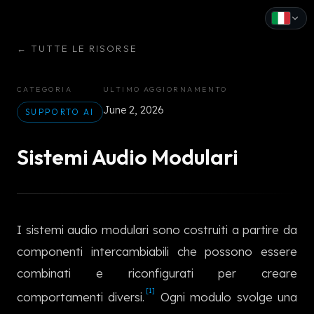
←
TUTTE LE RISORSE
English
Español
CATEGORIA
ULTIMO AGGIORNAMENTO
June 2, 2026
Français
SUPPORTO AI
Deutsch
Sistemi Audio Modulari
Italiano
Português
I sistemi audio modulari sono costruiti a partire da
Русский
componenti intercambiabili che possono essere
中文
combinati e riconfigurati per creare
[1]
日本語
comportamenti diversi.
Ogni modulo svolge una