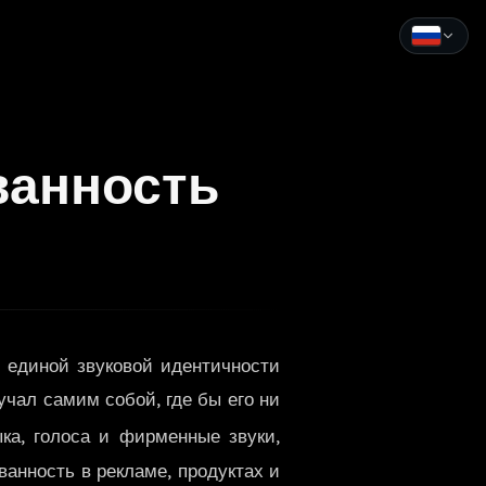
English
Español
ванность
Français
Deutsch
Italiano
Português
 единой звуковой идентичности
Русский
учал самим собой, где бы его ни
中文
ка, голоса и фирменные звуки,
日本語
ванность в рекламе, продуктах и