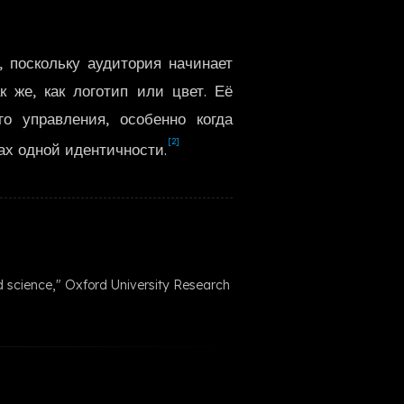
한국어
 поскольку аудитория начинает
 же, как логотип или цвет. Её
го управления, особенно когда
[2]
ах одной идентичности.
nd science," Oxford University Research