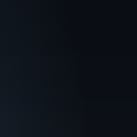
English
Español
Français
Deutsch
Italiano
Português
Русский
中文
日本語