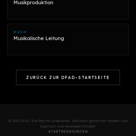
Musikproduktion
MUSIK
Musikalische Leitung
ZURÜCK ZUR DFAD-STARTSEITE
© 2026 DFAD. Alle Rechte vorbehalten. Alle hierin genannten Marken sind
Eigentum ihrer jeweiligen Inhaber.
START
RESSOURCEN