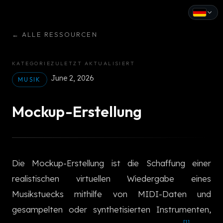
←
ALLE RESSOURCEN
English
Español
KATEGORIE
ZULETZT AKTUALISIERT
June 2, 2026
Français
MUSIK
Deutsch
Mockup-Erstellung
Italiano
Português
Die Mockup-Erstellung ist die Schaffung einer
Русский
realistischen virtuellen Wiedergabe eines
中文
Musikstuecks mithilfe von MIDI-Daten und
日本語
gesampelten oder synthetisierten Instrumenten,
[1]