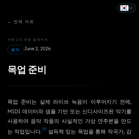
←
전체 자료
English
Español
카테고리
최종 업데이트
June 2, 2026
Français
음악
Deutsch
목업 준비
Italiano
Português
목업 준비는 실제 라이브 녹음이 이루어지기 전에,
Русский
MIDI 데이터와 샘플 기반 또는 신디사이즈된 악기를
中文
사용하여 음악 작품의 사실적인 가상 연주본을 만드
[1]
日本語
는 작업입니다.
설득력 있는 목업을 통해 작곡가, 감