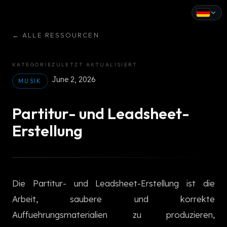
←
ALLE RESSOURCEN
English
Español
KATEGORIE
ZULETZT AKTUALISIERT
June 2, 2026
Français
MUSIK
Deutsch
Partitur- und Leadsheet-
Italiano
Erstellung
Português
Русский
Die Partitur- und Leadsheet-Erstellung ist die
中文
Arbeit, saubere und korrekte
日本語
Auffuehrungsmaterialien zu produzieren,