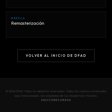
MEZCLA
Remasterización
VOLVER AL INICIO DE DFAD
© 2026 DFAD. Todos los derechos reservados. Todas las marcas comerciales
aquí mencionadas son propiedad de sus respectivos titulares.
INICIO
RECURSOS