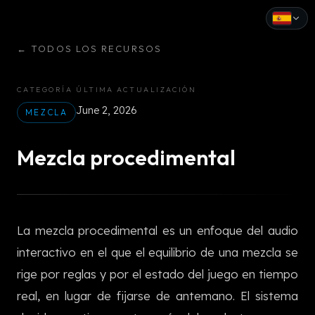
←
TODOS LOS RECURSOS
English
Español
CATEGORÍA
ÚLTIMA ACTUALIZACIÓN
June 2, 2026
Français
MEZCLA
Deutsch
Mezcla procedimental
Italiano
Português
La mezcla procedimental es un enfoque del audio
Русский
interactivo en el que el equilibrio de una mezcla se
中文
rige por reglas y por el estado del juego en tiempo
日本語
real, en lugar de fijarse de antemano. El sistema