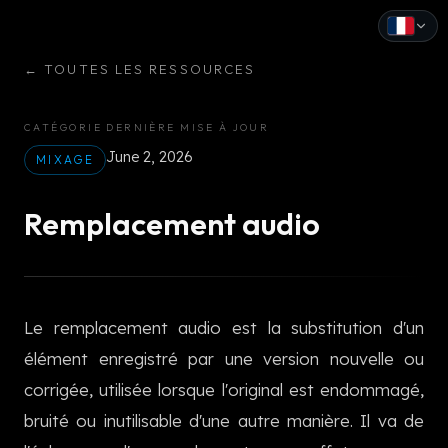
←
TOUTES LES RESSOURCES
English
Español
CATÉGORIE
DERNIÈRE MISE À JOUR
June 2, 2026
Français
MIXAGE
Deutsch
Remplacement audio
Italiano
Português
Le remplacement audio est la substitution d'un
Русский
élément enregistré par une version nouvelle ou
中文
corrigée, utilisée lorsque l'original est endommagé,
日本語
bruité ou inutilisable d'une autre manière. Il va de