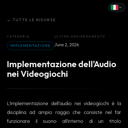
←
TUTTE LE RISORSE
English
Español
CATEGORIA
ULTIMO AGGIORNAMENTO
June 2, 2026
Français
IMPLEMENTAZIONE
Deutsch
Implementazione dell'Audio
Italiano
nei Videogiochi
Português
Русский
L'implementazione dell'audio nei videogiochi è la
中文
disciplina ad ampio raggio che consiste nel far
日本語
funzionare il suono all'interno di un titolo