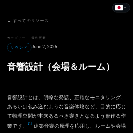
←
すべてのリソース
English
Español
カテゴリー
最終更新
June 2, 2026
Français
サウンド
Deutsch
音響設計（会場＆ルーム）
Italiano
Português
音響設計とは、明瞭な発話、正確なモニタリング、
Русский
あるいは包み込むような音楽体験など、目的に応じ
中文
て物理空間が本来あるべき響きとなるよう形作る作
[1]
日本語
業です。
建築音響の原理を応用し、ルームや会場