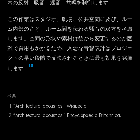
内の反射、吸音、遮音、共鳴を制御します。
한국어
この作業はスタジオ、劇場、公共空間に及び、ルー
ム内部の音と、ルーム間を伝わる騒音の双方を考慮
します。空間の形状や素材は後から変更するのが困
難で費用もかかるため、入念な音響設計はプロジェ
クトの早い段階で反映されるときに最も効果を発揮
[2]
します。
出典
"Architectural acoustics," Wikipedia.
"Architectural acoustics," Encyclopaedia Britannica.