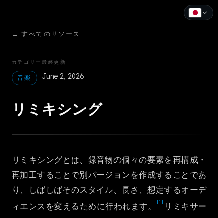
←
すべてのリソース
English
Español
カテゴリー
最終更新
June 2, 2026
Français
音楽
Deutsch
リミキシング
Italiano
Português
リミキシングとは、録音物の個々の要素を再構成・
Русский
再加工することで別バージョンを作成することであ
中文
り、しばしばそのスタイル、長さ、想定するオーデ
[1]
日本語
ィエンスを変えるために行われます。
リミキサー