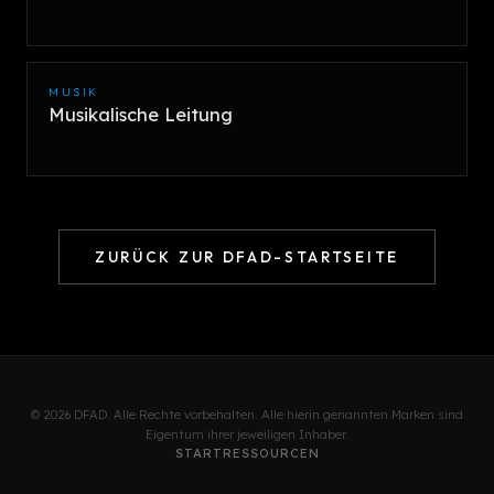
MUSIK
Musikalische Leitung
ZURÜCK ZUR DFAD-STARTSEITE
© 2026 DFAD. Alle Rechte vorbehalten. Alle hierin genannten Marken sind
Eigentum ihrer jeweiligen Inhaber.
START
RESSOURCEN