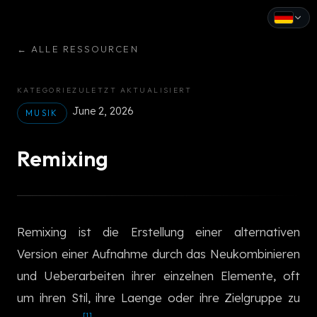
←
ALLE RESSOURCEN
English
Español
KATEGORIE
ZULETZT AKTUALISIERT
June 2, 2026
Français
MUSIK
Deutsch
Remixing
Italiano
Português
Remixing ist die Erstellung einer alternativen
Русский
Version einer Aufnahme durch das Neukombinieren
中文
und Ueberarbeiten ihrer einzelnen Elemente, oft
日本語
um ihren Stil, ihre Laenge oder ihre Zielgruppe zu
[1]