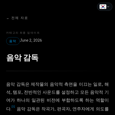
←
전체 자료
English
Español
카테고리
최종 업데이트
June 2, 2026
Français
음악
Deutsch
음악 감독
Italiano
Português
음악 감독은 제작물의 음악적 측면을 이끄는 일로, 해
Русский
석, 템포, 전반적인 사운드를 설정하고 모든 음악적 기
中文
여가 하나의 일관된 비전에 부합하도록 하는 역할이
[1]
日本語
다.
음악 감독은 작곡가, 편곡자, 연주자에게 의도를