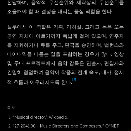
전달하며, 음악적 우선순위와 제작상의 우선순위를
한국어
조율해야 할 때 결정을 내리는 중심 역할을 한다.
실무에서 이 역할은 기획, 리허설, 그리고 녹음 또는
공연 자체에 이르기까지 폭넓게 걸쳐 있으며, 연주자
를 지휘하거나 큐를 주고, 편곡을 승인하며, 밸런스와
다이내믹을 다듬는 일을 포함하는 경우가 많다. 영상
및 무대 프로젝트에서 음악 감독은 연출자, 편집자와
긴밀히 협업하여 음악이 작품의 전개 속도, 대사, 정서
[2]
적 흐름과 어우러지도록 한다.
출처
"Musical director," Wikipedia.
"27-2041.00 - Music Directors and Composers," O*NET