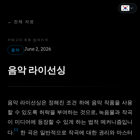
←
전체 자료
English
Español
카테고리
최종 업데이트
June 2, 2026
Français
음악
Deutsch
음악 라이선싱
Italiano
Português
음악 라이선싱은 정해진 조건 하에 음악 작품을 사용
Русский
할 수 있도록 허락을 부여하는 것으로, 녹음물과 작곡
中文
이 미디어에 등장할 수 있게 하는 법적 메커니즘입니
[1]
日本語
다.
한 곡은 일반적으로 작곡에 대한 권리와 마스터