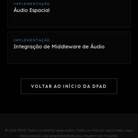
IMPLEMENTAÇÃO
Áudio Espacial
IMPLEMENTAÇÃO
Integração de Middleware de Áudio
VOLTAR AO INÍCIO DA DFAD
© 2026 DFAD. Todos os direitos reservados. Todas as marcas registradas aqui
mencionadas são propriedade de seus respectivos titulares.