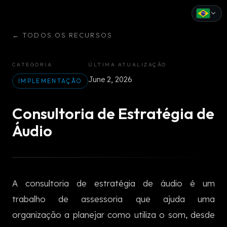
←
TODOS OS RECURSOS
English
Español
CATEGORIA
ÚLTIMA ATUALIZAÇÃO
June 2, 2026
Français
IMPLEMENTAÇÃO
Deutsch
Consultoria de Estratégia de
Italiano
Áudio
Português
Русский
A consultoria de estratégia de áudio é um
中文
trabalho de assessoria que ajuda uma
日本語
organização a planejar como utiliza o som, desde