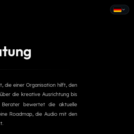
English
Español
atung
Français
Deutsch
Italiano
 die einer Organisation hilft, den
Português
über die kreative Ausrichtung bis
Русский
Berater bewertet die aktuelle
 eine Roadmap, die Audio mit den
中文
t.
日本語