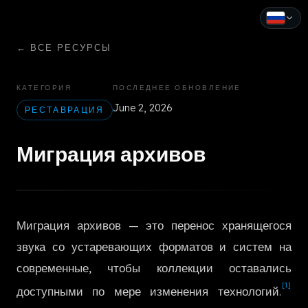
←
ВСЕ РЕСУРСЫ
English
Español
КАТЕГОРИЯ
ПОСЛЕДНЕЕ ОБНОВЛЕНИЕ
June 2, 2026
Français
РЕСТАВРАЦИЯ
Deutsch
Миграция архивов
Italiano
Português
Миграция архивов — это перенос хранящегося
Русский
звука со устаревающих форматов и систем на
中文
современные, чтобы коллекции оставались
[1]
日本語
доступными по мере изменения технологий.