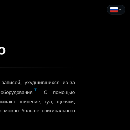
English
Español
о
Français
Deutsch
Italiano
 записей, ухудшившихся из-за
Português
[1]
борудования.
С помощью
Русский
нижают шипение, гул, щелчки,
ак можно больше оригинального
中文
日本語