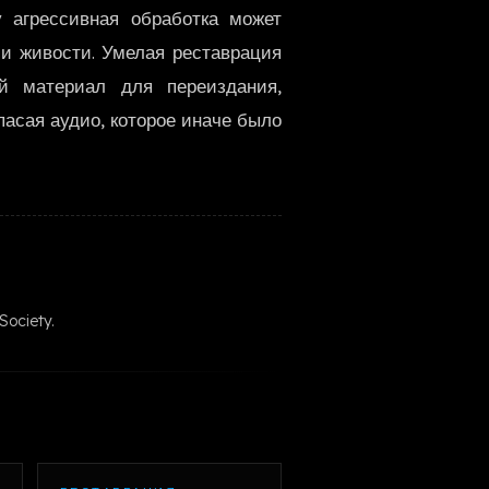
у агрессивная обработка может
한국어
 и живости. Умелая реставрация
й материал для переиздания,
пасая аудио, которое иначе было
Society.