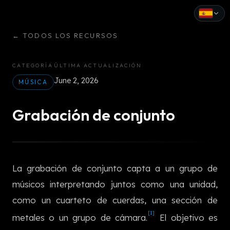
←
TODOS LOS RECURSOS
English
Español
CATEGORÍA
ÚLTIMA ACTUALIZACIÓN
June 2, 2026
Français
MÚSICA
Deutsch
Grabación de conjunto
Italiano
Português
La grabación de conjunto capta a un grupo de
Русский
músicos interpretando juntos como una unidad,
中文
como un cuarteto de cuerdas, una sección de
[1]
日本語
metales o un grupo de cámara.
El objetivo es