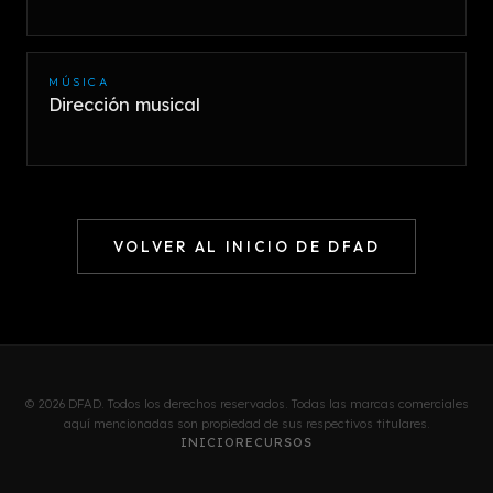
MÚSICA
Dirección musical
VOLVER AL INICIO DE DFAD
© 2026 DFAD. Todos los derechos reservados. Todas las marcas comerciales
aquí mencionadas son propiedad de sus respectivos titulares.
INICIO
RECURSOS