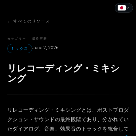
←
すべてのリソース
English
Español
カテゴリー
最終更新
June 2, 2026
Français
ミックス
Deutsch
リレコーディング・ミキシ
Italiano
ング
Português
Русский
リレコーディング・ミキシングとは、ポストプロダ
中文
クション・サウンドの最終段階であり、分かれてい
日本語
たダイアログ、音楽、効果音のトラックを統合して