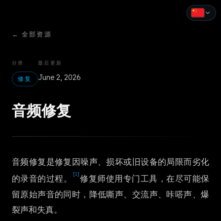
←
全部资源
English
Español
分类
最后更新
June 2, 2026
Français
修复
Deutsch
音频修复
Italiano
Português
音频修复是修复因噪声、损坏或旧设备的局限而劣化
Русский
[1]
的录音的过程。
修复师使用专门工具，在尽可能保
中文
留原始声音的同时，降低嘶声、交流声、咔嗒声、爆
日本語
裂声和失真。