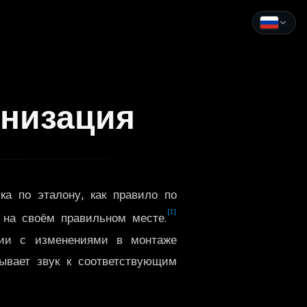
English
Español
онизация
Français
Deutsch
Italiano
а по эталону, как правило по
Português
[1]
 на своём правильном месте.
Русский
вии с изменениями в монтаже
зывает звук к соответствующим
中文
日本語