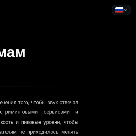
English
Español
рмам
Français
Deutsch
Italiano
Português
чения того, чтобы звук отвечал
Русский
 стриминговыми сервисами и
中文
кость и пиковые уровни, чтобы
日本語
ателям не приходилось менять