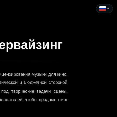
English
Español
ервайзинг
Français
Deutsch
Italiano
ицензирования музыки для кино,
Português
идической и бюджетной стороной
Русский
под творческие задачи сцены,
бладателей, чтобы продакшн мог
中文
日本語