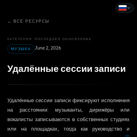
←
ВСЕ РЕСУРСЫ
English
Español
КАТЕГОРИЯ
ПОСЛЕДНЕЕ ОБНОВЛЕНИЕ
June 2, 2026
Français
МУЗЫКА
Deutsch
Удалённые сессии записи
Italiano
Português
Удалённые сессии записи фиксируют исполнения
Русский
на расстоянии: музыканты, дирижёры или
中文
вокалисты записываются в собственных студиях
日本語
или на площадках, тогда как руководство и
[1]