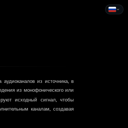
English
Español
Français
Deutsch
Italiano
 аудиоканалов из источника, в
Português
едения из монофонического или
Русский
руют исходный сигнал, чтобы
олнительным каналам, создавая
中文
日本語