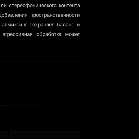
ли стереофонического контента
한국어
бавления пространственности
 апмиксинг сохраняет баланс и
у агрессивная обработка может
2]