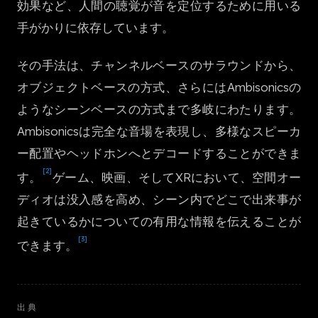
効果など、人間の聴覚が音を定位するために用いる
한국어
手がかりに依存しています。
その手法は、チャンネルベースのサラウンドから、
オブジェクトベースの方式、さらにはAmbisonicsの
ようなシーンベースの方式まで多岐にわたります。
Ambisonicsは完全な音場を表現し、多様なスピーカ
ー配置やヘッドホンへとデコードすることができま
[2]
す。
ゲーム、映画、そしてXRにおいて、空間オー
ディオは没入感を高め、シーン内でどこで出来事が
起きているかについての有用な情報を伝えることが
[3]
できます。
出典