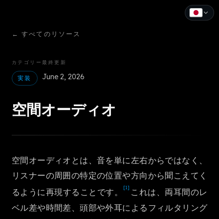
←
すべてのリソース
English
Español
カテゴリー
最終更新
June 2, 2026
Français
実装
Deutsch
空間オーディオ
Italiano
Português
空間オーディオとは、音を単に左右からではなく、
Русский
リスナーの周囲の特定の位置や方向から聞こえてく
中文
[1]
るように再現することです。
これは、両耳間のレ
日本語
ベル差や時間差、頭部や外耳によるフィルタリング