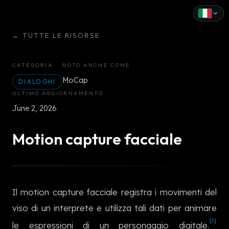
←
TUTTE LE RISORSE
English
Español
CATEGORIA
NOTO ANCHE COME
MoCap
Français
DIALOGHI
ULTIMO AGGIORNAMENTO
Deutsch
June 2, 2026
Italiano
Motion capture facciale
Português
Русский
Il motion capture facciale registra i movimenti del
中文
viso di un interprete e utilizza tali dati per animare
日本語
[1]
le espressioni di un personaggio digitale.